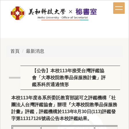
跳
到
主
要
內
容
區
首頁
最新消息
【公告】本校113年接受台灣評鑑協
會「大專校院教學品保服務計畫」評
鑑系科所通過情形
本校113年度各系所委託
教育部認可之評鑑機構
「
社
團法人台灣評鑑協會
」
辦理
『
大專校院教學品保服務
計畫
』評鑑，評鑑機構於
113
年8
月30
日
(113)
評鑑發
字第11317126
號函公告本校
評鑑結果
。