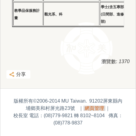
學士(含五專部)
教學品保服務計
觀光系、科
(日間部、進修
通
畫
部)
瀏覽數:
1370
分享
版權所有©2006-2014 MU Taiwan. 91202屏東縣內
埔鄉美和村屏光路23號
｜
網頁管理
｜
校長室 電話：(08)779-9821 轉 8102~8104 傳真：
(08)778-9837